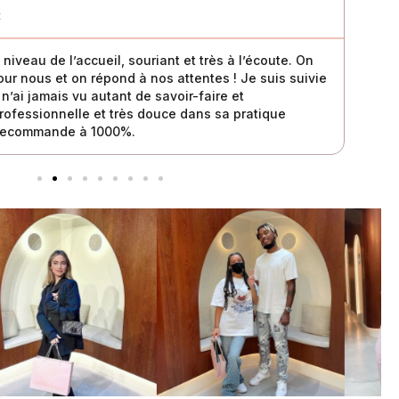
t
iveau de l’accueil, souriant et très à l’écoute. On
Beauc
our nous et on répond à nos attentes ! Je suis suivie
plais
’ai jamais vu autant de savoir-faire et
détar
ofessionnelle et très douce dans sa pratique
parfa
 recommande à 1000%.