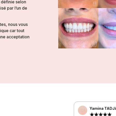
définie selon
sé par l’un de
ntes, nous vous
que car tout
ne acceptation
Yamina TADJ
☆
☆
☆
☆
☆