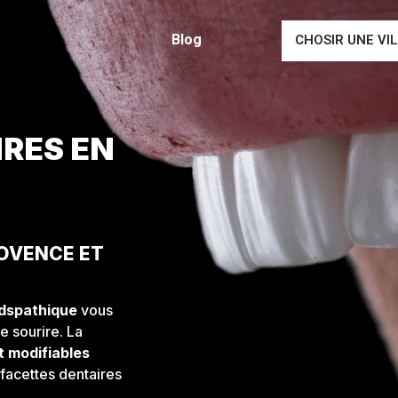
Blog
CHOSIR UNE VI
RES EN
ROVENCE ET
ldspathique
vous
e sourire. La
nt modifiables
facettes dentaires