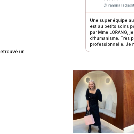
@YaminaTadjadi
 d'avoir fait mon parcours
Une super équipe au n
 Une équipe très compétente et à
est au petits soins p
ial et toujours le sourire, chaque
par Mme LORANG, je n
ourquoi je recommande ce cabinet !
d’humanisme. Très pr
professionnelle. Je
retrouvé un