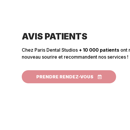
@MariaMatilda
e matériel est de haut
Une très bonne expérience, heureuse
rête à trouver une
orthodontique dans cette clinique !
 et bien expliqué. Je
l'écoute du patient, un esprit conviv
AVIS PATIENTS
visite m'a été très agréable c'est p
Bonne continuation..
Chez Paris Dental Studios
+ 10 000 patients
ont 
nouveau sourire et recommandent nos services !
PRENDRE RENDEZ-VOUS