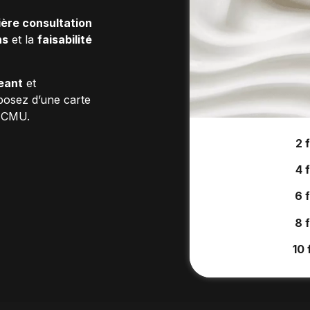
ère consultation
ns
et la
faisabilité
eant
et
posez d’une carte
la CMU.
2 
4 
6 
8 
10 