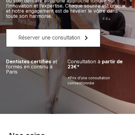
du soin dentaire avec une approche fondée sur
l’innovation et l’expertise. Chaque sourire est unique,
et notre engagement est de révéler le vôtre dans
toute son harmonie.
Réserver une consultation
Dentistes certifiés
et
Consultation à
partir de
formés en continu à
23€
*
Paris
*Prix d’une consultation
conventionnée