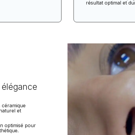
résultat optimal et du
c élégance
n céramique
naturel et
n optimisé pour
thétique.