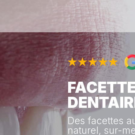
FACETT
DENTAIR
Des facettes a
naturel, sur-m