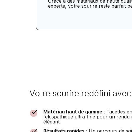
Grâce à des matériaux de haute quali
experte, votre sourire reste parfait 
Votre sourire redéfini ave
Matériau haut de gamme
: Facettes e
feldspathique ultra-fine pour un rendu 
élégant.
Résultats rapides
: Un parcours de soi