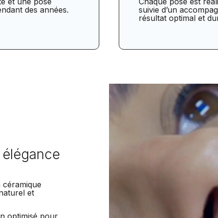
té et une pose
Chaque pose est réali
pendant des années.
suivie d’un accompa
résultat optimal et du
c élégance
n céramique
naturel et
n optimisé pour