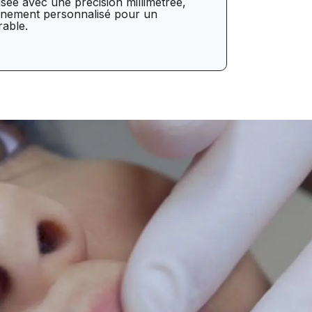
sée avec une précision millimétrée,
gnement personnalisé pour un
rable.